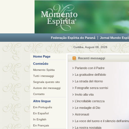
Federação Espírita do Paraná
Jornal Mundo Espír
Curitiba, August 08, 2026
Home Page
Recenti messaggi
Conteúdo
Parlando con il Padre
Momento Spirita
La gratitudine dell’idolo
Tutti i messaggi
La strada del ritorno
Segnala questo sito
Fotografie senza sorrisi
Autore dei messaggi
Contatto
Invito alla vita
Altre lingue
L’incrollabile certezza
Em Português
Le medaglie di Dio
En Español
Astronauti
In English
La voce del tuono e il silenzio dell’anim
En Français
La nostra nostalgia