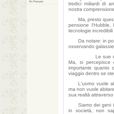
En Français
tredici miliardi di 
nostra comprensione 
Ma, presto ques
pensione l'Hubble, 
tecnologie incredibil
Da notare: in p
osservando galassie d
Le sue c
Ma, si percepisce c
importante quanto q
viaggio dentro se st
L'uomo vuole abi
ma non vuole abitare
sua realtà attraverso 
Siamo dei geni 
in società, non sap