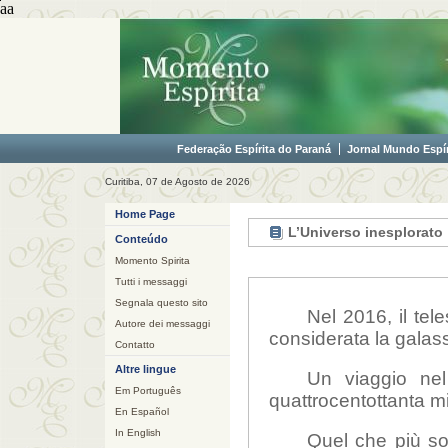
aa
Federação Espírita do Paraná
Jornal Mundo Espír
Curitiba, 07 de Agosto de 2026
Home Page
L’Universo inesplorato
Conteúdo
Momento Spirita
Tutti i messaggi
Segnala questo sito
Nel 2016, il tel
Autore dei messaggi
considerata la galass
Contatto
Altre lingue
Un viaggio ne
Em Português
quattrocentottanta mil
En Español
In English
Quel che più so