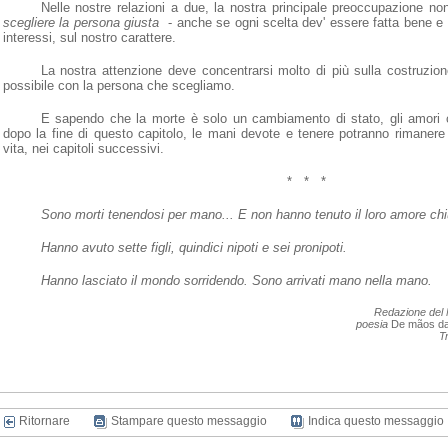
Nelle nostre relazioni a due, la nostra principale preoccupazione no
scegliere la persona giusta
-
anche se ogni scelta dev' essere fatta bene e r
interessi, sul nostro carattere.
La nostra attenzione deve concentrarsi molto di più sulla costruzion
possibile con la persona che scegliamo.
E sapendo che la morte è solo un cambiamento di stato, gli amori 
dopo la fine di questo capitolo, le mani devote e tenere potranno rimanere 
vita, nei capitoli successivi.
*
*
*
Sono morti tenendosi per mano... E non hanno tenuto il loro amore chi
Hanno avuto sette figli, quindici nipoti e sei pronipoti.
Hanno lasciato il mondo sorridendo. Sono arrivati mano nella mano.
Redazione del 
poesia
De mãos d
T
Ritornare
Stampare questo messaggio
Indica questo messaggio