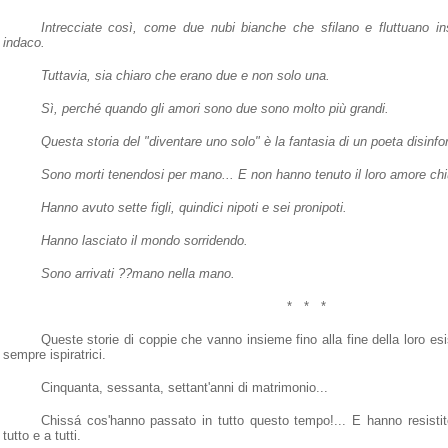
Intrecciate così, come due nubi bianche che sfilano e fluttuano in
indaco.
Tuttavia, sia chiaro che erano due e non solo una.
Sì, perché quando gli amori sono due sono molto più grandi.
Questa storia del "diventare uno solo" è la fantasia di un poeta disinf
Sono morti tenendosi per mano... E non hanno tenuto il loro amore chi
Hanno avuto sette figli, quindici nipoti e sei pronipoti.
Hanno lasciato il mondo sorridendo.
Sono arrivati ??mano nella mano.
*
*
*
Queste storie di coppie che vanno insieme fino alla fine della loro e
sempre ispiratrici.
Cinquanta, sessanta, settant'anni di matrimonio...
Chissá cos'hanno passato in tutto questo tempo!... E hanno resistito
tutto e a tutti.