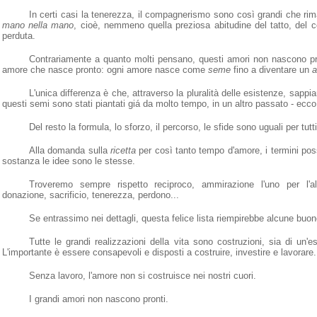
In certi casi la tenerezza, il compagnerismo sono così grandi che ri
mano nella mano
, cioè, nemmeno quella preziosa abitudine del tatto, del c
perduta.
Contrariamente a quanto molti pensano, questi amori non nascono pro
amore che nasce pronto: ogni amore nasce come
seme
fino a diventare un
a
L'unica differenza è che, attraverso la pluralità delle esistenze, sappi
questi semi sono stati piantati giá da molto tempo, in un altro passato
-
ecco 
Del resto la formula, lo sforzo, il percorso, le sfide sono uguali per tutti
Alla domanda sulla
ricetta
per così tanto tempo d'amore, i termini po
sostanza le idee sono le stesse.
Troveremo sempre rispetto reciproco, ammirazione l'uno per l'a
donazione, sacrificio, tenerezza, perdono...
Se entrassimo nei dettagli, questa felice lista riempirebbe alcune buon
Tutte le grandi realizzazioni della vita sono costruzioni, sia di un'es
L'importante è essere consapevoli e disposti a costruire, investire e lavorare.
Senza lavoro, l'amore non si costruisce nei nostri cuori.
I grandi amori non nascono pronti.