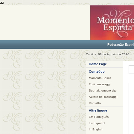
aa
Federação Espíri
Curitiba, 08 de Agosto de 2026
Home Page
Conteúdo
Momento Spirita
Tutti i messaggi
Segnala questo sito
Autore dei messaggi
Contatto
Altre lingue
Em Português
En Español
In English