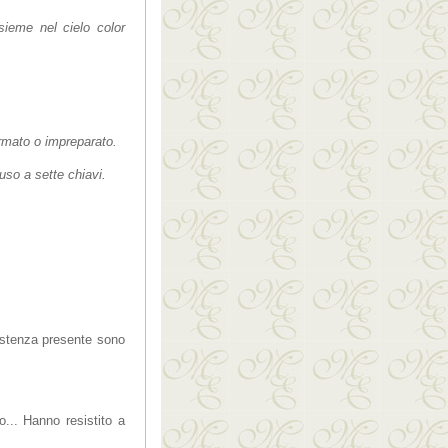
sieme nel cielo color
ormato o impreparato.
uso a sette chiavi.
sistenza presente sono
... Hanno resistito a