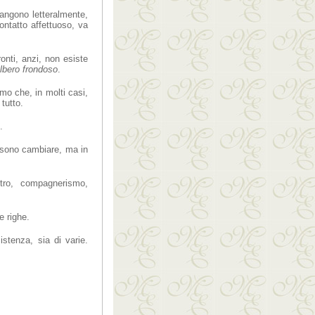
mangono letteralmente,
ontatto affettuoso, va
nti, anzi, non esiste
lbero frondoso
.
amo che, in molti casi,
tutto.
.
ssono cambiare, ma in
ltro, compagnerismo,
e righe.
istenza, sia di varie.