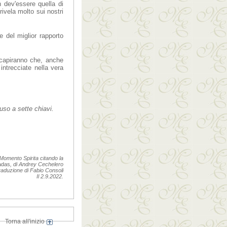
n dev'essere quella di
ivela molto sui nostri
e del miglior rapporto
capiranno che, anche
intrecciate nella vera
uso a sette chiavi.
Momento Spirita citando la
adas
, di Andrey Cechelero
raduzione di Fabio Consoli
Il 2.9.2022.
Torna all'inizio