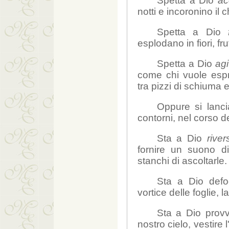
Spetta a Dio
ac
notti e incoronino il 
Spetta a Dio
esplodano in fiori, fr
Spetta a Dio
agi
come chi vuole espr
tra pizzi di schiuma 
Oppure si lanci
contorni, nel corso d
Sta a Dio
rive
fornire un suono d
stanchi di ascoltarle.
Sta a Dio defog
vortice delle foglie, 
Sta a Dio provve
nostro cielo, vestire l