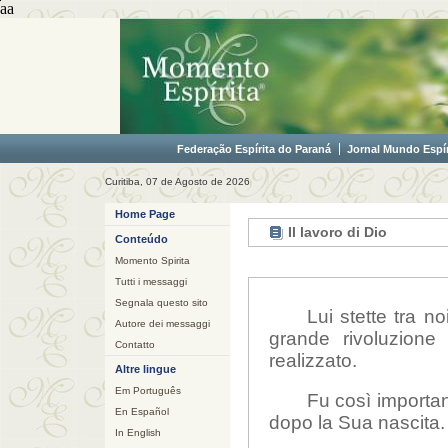
aa
Federação Espírita do Paraná
Jornal Mundo Espír
Curitiba, 07 de Agosto de 2026
Home Page
Il lavoro di Dio
Conteúdo
Momento Spirita
Tutti i messaggi
Segnala questo sito
Lui stette tra n
Autore dei messaggi
grande rivoluzion
Contatto
realizzato.
Altre lingue
Em Português
Fu così importan
En Español
dopo la Sua nascita.
In English