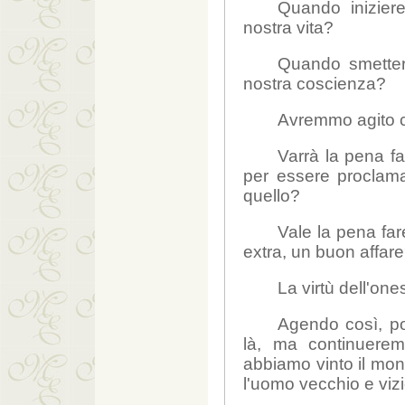
Quando iniziere
nostra vita?
Quando smettere
nostra coscienza?
Avremmo agito co
Varrà la pena fa
per essere proclamat
quello?
Vale la pena far
extra, un buon affar
La virtù dell'one
Agendo così, po
là, ma continuere
abbiamo vinto il mo
l'uomo vecchio e vizi