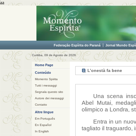
aa
Federação Espírita do Paraná
Jornal Mundo Espír
Curitiba, 09 de Agosto de 2026
Home Page
L’onestà fa bene
Conteúdo
Momento Spirita
Tutti i messaggi
Segnala questo sito
Una scena insoli
Autore dei messaggi
Abel Mutai, medagli
Contatto
olimpico a Londra, st
Altre lingue
Em Português
Entra in un nuov
En Español
tagliato il traguardo, 
In English