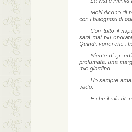
La vita è infinit
Molti dicono di 
con i bisognosi di og
Con tutto il ris
sarà mai più onorata
Quindi, vorrei che i 
Niente di grand
profumata, una margh
mio giardino.
Ho sempre amato
vado.
E che il mio rito