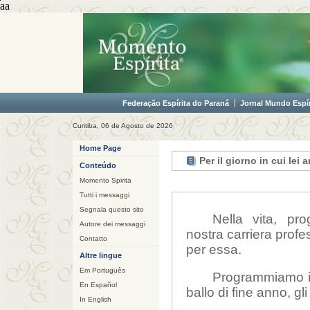
aa
Federação Espírita do Paraná
Jornal Mundo Espír
Curitiba, 06 de Agosto de 2026
Home Page
Per il giorno in cui lei a
Conteúdo
Momento Spirita
Tutti i messaggi
Segnala questo sito
Nella vita, pr
Autore dei messaggi
nostra carriera profe
Contatto
per essa.
Altre lingue
Em Português
Programmiamo i f
En Español
ballo di fine anno, gli 
In English