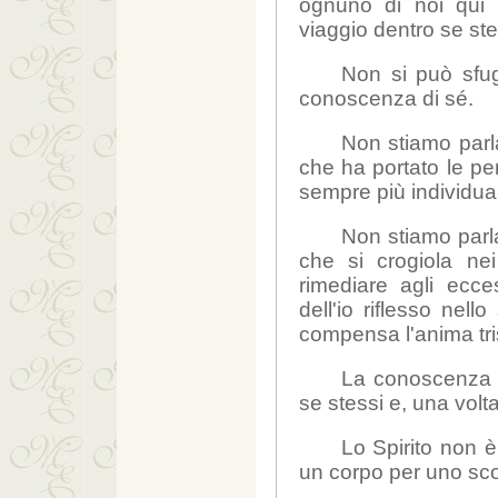
ognuno di noi qui 
viaggio dentro se st
Non si può sfug
conoscenza di sé.
Non stiamo parl
che ha portato le pe
sempre più individuali
Non stiamo parla
che si crogiola ne
rimediare agli ecc
dell'io riflesso nel
compensa l'anima tri
La conoscenza d
se stessi e, una volt
Lo Spirito non 
un corpo per uno sco