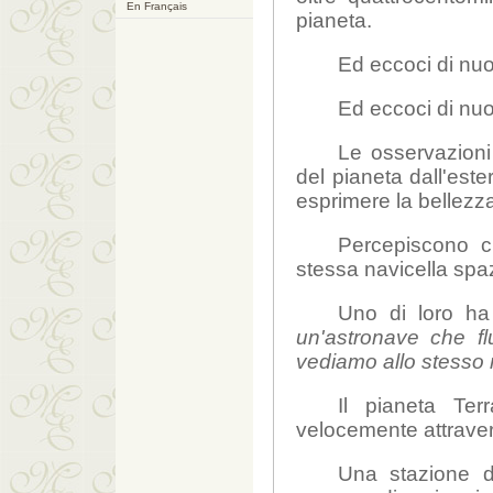
En Français
pianeta.
Ed eccoci di nuov
Ed eccoci di nuov
Le osservazioni
del pianeta dall'est
esprimere la bellezz
Percepiscono c
stessa navicella spaz
Uno di loro ha
un'astronave che fl
vediamo allo stesso
Il pianeta Te
velocemente attravers
Una stazione d