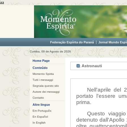
aa
Federação Espírita do Paraná
Jornal Mundo Espír
Curitiba, 09 de Agosto de 2026
Home Page
Astronauti
Conteúdo
Momento Spirita
Tutti i messaggi
Segnala questo sito
Nell'aprile del
Autore dei messaggi
portato l'essere u
Contatto
prima.
Altre lingue
Em Português
Questo viaggio
En Español
detenuto dall'Apollo 
In English
oltre quattrocentomi