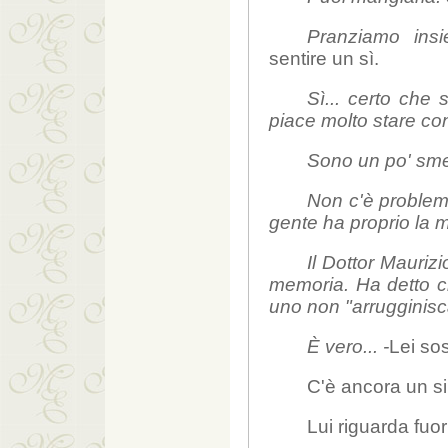
Pranziamo in
sentire un sì.
Sì... certo che 
piace molto stare con 
Sono un po' sme
Non c'è proble
gente ha proprio la 
Il Dottor Mauriz
memoria. Ha detto c
uno non "arrugginisca
È vero... -
Lei so
C'è ancora un si
Lui riguarda fuor