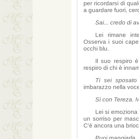
per ricordarsi di qua
a guardare fuori, cer
Sai... credo di av
Lei rimane int
Osserva i suoi capell
occhi blu.
Il suo respiro 
respiro di chi è inna
Ti sei sposato
imbarazzo nella voc
Sì con Tereza.
M
Lei si emoziona 
un sorriso per masch
C'è ancora una brio
Puoi mangiarla. 