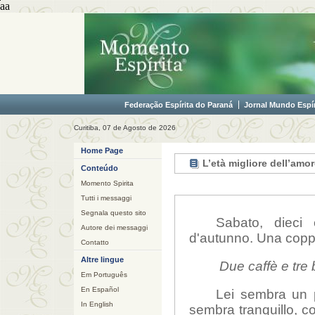
aa
Federação Espírita do Paraná
Jornal Mundo Espír
Curitiba, 07 de Agosto de 2026
Home Page
L’età migliore dell’amo
Conteúdo
Momento Spirita
Tutti i messaggi
Segnala questo sito
Sabato, dieci 
Autore dei messaggi
d'autunno. Una coppi
Contatto
Altre lingue
Due caffè e tre 
Em Português
En Español
Lei sembra un p
In English
sembra tranquillo
,
co