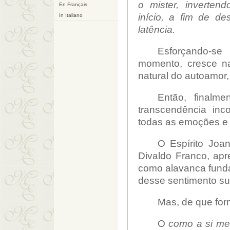
o mister, inverte
En Français
início
, a fim de de
In Italiano
latência.
Esforçando-se 
momento, cresce n
natural do autoamor,
Então, finalm
transcendência in
todas as emoções e 
O
Espírito Joa
Divaldo Franco, apr
como alavanca funda
desse sentimento s
Mas, de que fo
O
como a si m