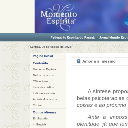
Federação Espírita do Paraná
Jornal Mundo Espír
Curitiba, 06 de Agosto de 2026
Página Inicial
Amor a si mesmo
Conteúdo
Momento Espírita
Todos os textos
CDs e livros
Lista das rádios
A síntese propo
Indique este site
belas psicoterapias
Autoria dos textos
coisas e ao próximo
Contato
Outros idiomas
Ante a impos
En Español
plenitude, já que te
In English