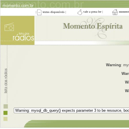
vale a pena ler
|
moment
|
textos disponíveis
|
Warning
: my
War
W
W