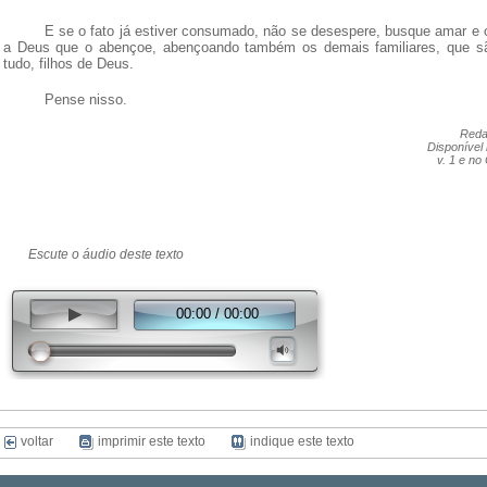
E se o fato já estiver consumado, não se desespere, busque amar e
a Deus que o abençoe, abençoando também os demais familiares, que s
tudo, filhos de Deus.
Pense nisso.
Reda
Disponível 
v. 1 e no
Escute o áudio deste texto
00:00 / 00:00
voltar
imprimir este texto
indique este texto