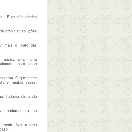
... E as dificuldades
ia propiciar soluções
ar mais o prato das
e transformar em uma
stionamentos a nosso
roblema. O que antes
sta e, muitas vezes,
. Todavia, ele ainda
s amadureceram, se
samento. Vale a pena
caso.