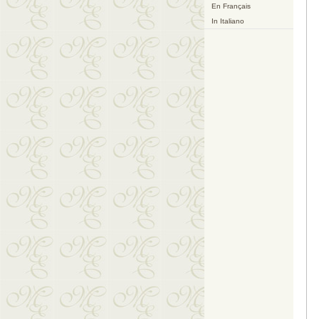
En Français
In Italiano