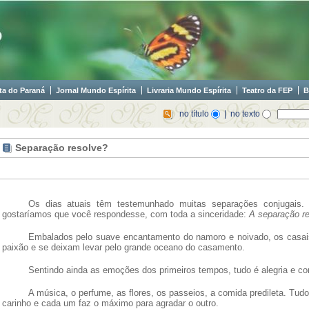
ta do Paraná
Jornal Mundo Espírita
Livraria Mundo Espírita
Teatro da FEP
B
no título
| no texto
Separação resolve?
Os dias atuais têm testemunhado muitas separações conjugais.
gostaríamos que você respondesse, com toda a sinceridade:
A separação r
Embalados pelo suave encantamento do namoro e noivado, os casai
paixão e se deixam levar pelo grande oceano do casamento.
Sentindo ainda as emoções dos primeiros tempos, tudo é alegria e co
A música, o perfume, as flores, os passeios, a comida predileta. Tud
carinho e cada um faz o máximo para agradar o outro.