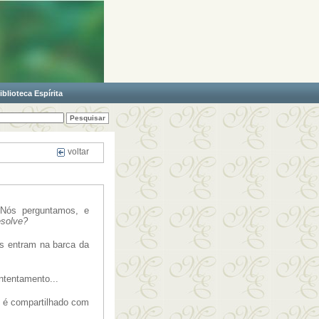
iblioteca Espírita
voltar
 Nós perguntamos, e
esolve?
s entram na barca da
ntentamento...
o é compartilhado com