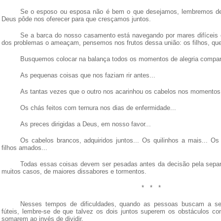
Se o esposo ou esposa não é bem o que desejamos, lembremos de
Deus pôde nos oferecer para que cresçamos juntos.
Se a barca do nosso casamento está navegando por mares difíceis 
dos problemas o ameaçam, pensemos nos frutos dessa união: os filhos, qu
Busquemos colocar na balança todos os momentos de alegria compart
As pequenas coisas que nos faziam rir antes...
As tantas vezes que o outro nos acarinhou os cabelos nos momentos
Os chás feitos com ternura nos dias de enfermidade...
As preces dirigidas a Deus, em nosso favor...
Os cabelos brancos, adquiridos juntos... Os quilinhos a mais... Os
filhos amados...
Todas essas coisas devem ser pesadas antes da decisão pela sepa
muitos casos, de maiores dissabores e tormentos.
*
*
*
Nesses tempos de dificuldades, quando as pessoas buscam a se
fúteis, lembre-se de que talvez os dois juntos superem os obstáculos co
somarem ao invés de dividir.