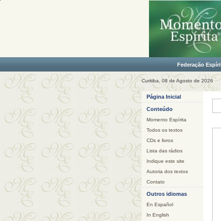
Federação Espíri
Curitiba, 08 de Agosto de 2026
Página Inicial
Conteúdo
Momento Espírita
Todos os textos
CDs e livros
Lista das rádios
Indique este site
Autoria dos textos
Contato
Outros idiomas
En Español
In English