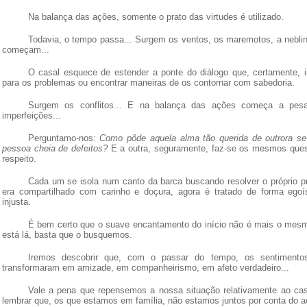
Na balança das ações, somente o prato das virtudes é utilizado.
Todavia, o tempo passa... Surgem os ventos, os maremotos, a neblina
começam...
O casal esquece de estender a ponte do diálogo que, certamente, ir
para os problemas ou encontrar maneiras de os contornar com sabedoria.
Surgem os conflitos... E na balança das ações começa a pes
imperfeições...
Perguntamo-nos:
Como pôde aquela alma tão querida de outrora s
pessoa cheia de defeitos?
E a outra, seguramente, faz-se os mesmos que
respeito.
Cada um se isola num canto da barca buscando resolver o próprio p
era compartilhado com carinho e doçura, agora é tratado de forma egoí
injusta.
É bem certo que o suave encantamento do início não é mais o mesmo
está lá, basta que o busquemos.
Iremos descobrir que, com o passar do tempo, os sentimento
transformaram em amizade, em companheirismo, em afeto verdadeiro...
Vale a pena que repensemos a nossa situação relativamente ao ca
lembrar que, os que estamos em família, não estamos juntos por conta do a