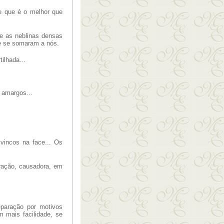
 que é o melhor que
e as neblinas densas
e se somaram a nós.
ilhada...
 amargos...
 vincos na face... Os
ração, causadora, em
paração por motivos
m mais facilidade, se