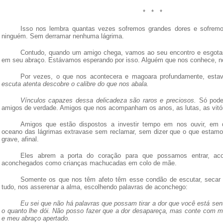
*
*
*
Isso nos lembra quantas vezes sofremos grandes dores e sofrem
ninguém. Sem derramar nenhuma lágrima.
Contudo, quando um amigo chega, vamos ao seu encontro e esgot
em seu abraço. Estávamos esperando por isso. Alguém que nos conhece, n
Por vezes, o que nos acontecera e magoara profundamente, esta
escuta atenta descobre o calibre do que nos abala.
Vínculos capazes dessa delicadeza são raros e preciosos.
Só pode
amigos de verdade. Amigos que nos acompanham os anos, as lutas, as vitór
Amigos que estão dispostos a investir tempo em nos ouvir, em 
oceano das lágrimas extravase sem reclamar, sem dizer que o que estamos
grave, afinal.
Eles abrem a porta do coração para que possamos entrar, ac
aconchegados como crianças machucadas em colo de mãe.
Somente os que nos têm afeto têm esse condão de escutar, secar 
tudo, nos asserenar a alma, escolhendo palavras de aconchego:
Eu sei que não há palavras que possam tirar a dor que você está sen
o quanto lhe dói. Não posso fazer que a dor desapareça, mas conte com m
e meu abraço apertado.