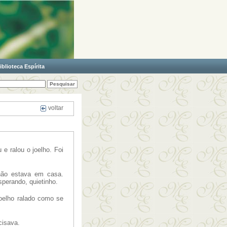
iblioteca Espírita
voltar
e ralou o joelho. Foi
não estava em casa.
sperando, quietinho.
oelho ralado como se
cisava.