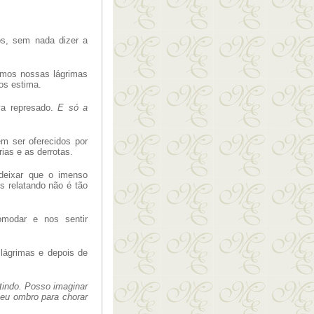
os, sem nada dizer a
amos nossas lágrimas
os estima.
va represado.
E só a
m ser oferecidos por
ias e as derrotas.
deixar que o imenso
 relatando não é tão
omodar e nos sentir
lágrimas e depois de
tindo. Posso imaginar
eu ombro para chorar