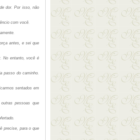
e dor. Por isso, não
ilêncio com você.
vamente.
força antes, e sei que
. No entanto, você é
da passo do caminho.
ficarmos sentados em
 outras pessoas que
fertado.
ê precise, para o que