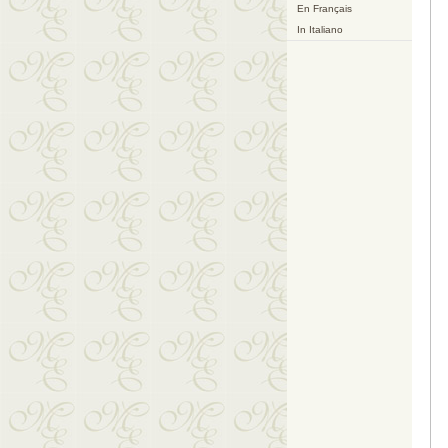
En Français
In Italiano