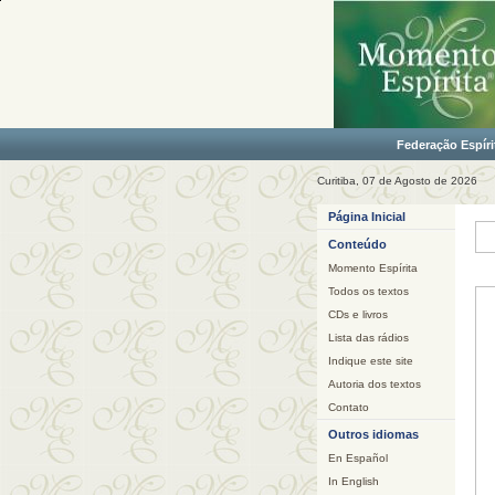
Federação Espíri
Curitiba, 07 de Agosto de 2026
Página Inicial
Conteúdo
Momento Espírita
Todos os textos
CDs e livros
Lista das rádios
Indique este site
Autoria dos textos
Contato
Outros idiomas
En Español
In English