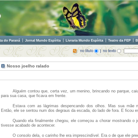
ta do Paraná
Jornal Mundo Espírita
Livraria Mundo Espírita
Teatro da FEP
B
no título
| no texto
Nosso joelho ralado
Alguém contou que, certa vez, um menino, brincando no parque, caiu 
para sua casa, que ficava em frente.
Estava com as lágrimas despencando dos olhos. Mas sua mãe 
Então, ele se sentou num dos degraus da escada, do lado de fora. E ficou e
Quando ela finalmente chegou, ele começou a chorar mostrando o j
tivesse acabado de acontecer.
O consolo dela, o carinho lhe era imprescindível. Era o de que ele pre