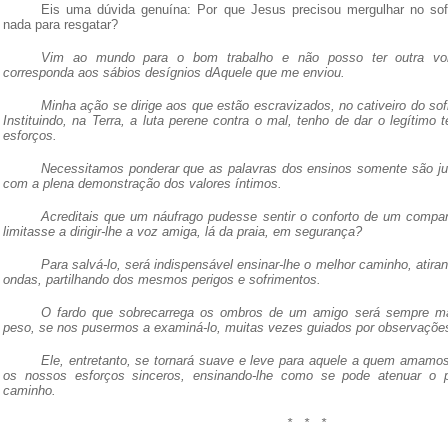
Eis uma dúvida genuína: Por que Jesus precisou mergulhar no sof
nada para resgatar?
Vim ao mundo para o bom trabalho e não posso ter outra vo
corresponda aos sábios desígnios dAquele que me enviou.
Minha ação se dirige aos que estão escravizados, no cativeiro do sof
Instituindo, na Terra, a luta perene contra o mal, tenho de dar o legítimo
esforços.
Necessitamos
ponderar que as palavras dos ensinos somente são ju
com a
plena demonstração dos valores íntimos.
Acreditais que um náufrago pudesse sentir
o conforto de um compa
limitasse a dirigir-lhe a voz amiga, lá da
praia, em segurança?
Para salvá-lo, será indispensável ensinar-lhe o melhor caminho
,
atira
ondas, partilhando dos mesmos perigos e sofrimentos.
O fardo que
sobrecarrega os ombros de um amigo será sempre m
peso, se
nos pusermos a examiná-lo, muitas vezes guiados por observaçõe
Ele,
entretanto, se tornará suave e leve para aquele a quem amam
os nossos esforços sinceros, ensinando-lhe como se pode atenuar o 
caminho.
*
*
*