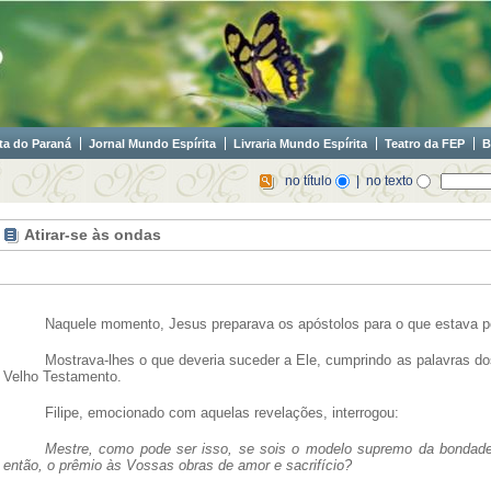
ta do Paraná
Jornal Mundo Espírita
Livraria Mundo Espírita
Teatro da FEP
B
no título
| no texto
Atirar-se às ondas
Naquele momento, Jesus preparava os apóstolos para o que estava po
Mostrava-lhes o que deveria suceder a Ele, cumprindo as palavras do
Velho Testamento.
Filipe, emocionado com aquelas revelações, interrogou:
Mestre, como pode ser isso, se sois o modelo supremo da bondade
então, o prêmio às Vossas obras de amor e sacrifício?