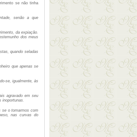
rimento se não tinha
ntade, senão a que
rimento, da expiação.
testemunho dos meus
stas, quando seladas
nheiro que apenas se
ndo-se
,
igualmente, às
ais agravado em seu
s inoportunas
.
os se o tomarmos com
peso, nas
curvas do