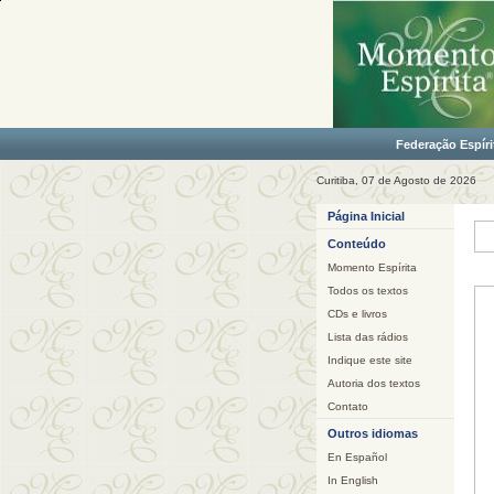
Federação Espíri
Curitiba, 07 de Agosto de 2026
Página Inicial
Conteúdo
Momento Espírita
Todos os textos
CDs e livros
Lista das rádios
Indique este site
Autoria dos textos
Contato
Outros idiomas
En Español
In English