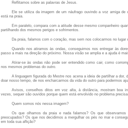
Reflitamos
sobre as palavras de Jesus
.
Ele se utiliza da imagem de um náufrago ouvindo a voz amiga de
está na praia.
Em paralelo
,
compara com a atitude desse mesmo companheiro quand
partilhando dos mesmos perigos e sofrimentos.
Da praia
,
falamos com o coração
,
mas sem nos colocarmos no lugar d
Quando nos atiramos às ondas, conseguimos nos entregar às dor
passo a mais na direção do próximo. Nossa visão se amplia e a ajuda é mais
Atirar-se às ondas não pode ser entendido como cair, como corromp
nos mesmos problemas do outro.
A linguagem figurada do Mestre nos acena a ideia de partilhar a dor,
doar nosso tempo, de nos encharcarmos da vida do outro para podermos aju
Avisos, conselhos ditos em voz alta, à distância, mostram boa in
vezes, sequer são ouvidos porque quem está envolvido no problema precisa
Quem somos nós nessa imagem?
Os que olhamos da praia e nada falamos? Os que observamos d
preocupados? Os que nos decidimos a mergulhar os pés no mar e consegu
em toda sua aflição
?