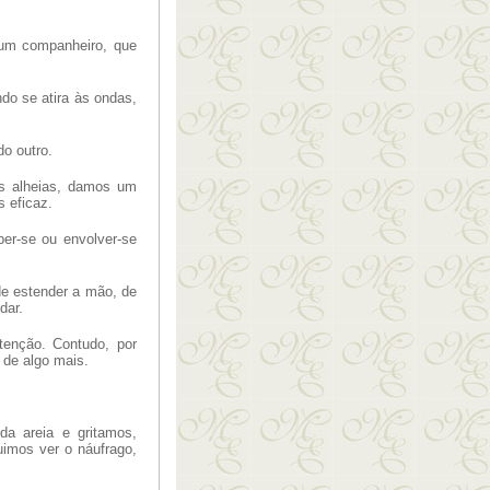
 um companheiro, que
o se atira às ondas,
o outro.
es alheias, damos um
 eficaz.
er-se ou envolver-se
 de estender a mão, de
dar.
tenção. Contudo, por
 de algo mais
.
a areia e gritamos,
imos ver o náufrago,