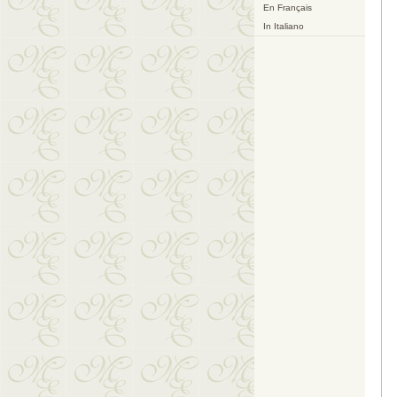
En Français
In Italiano